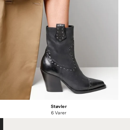
Støvler
6 Varer