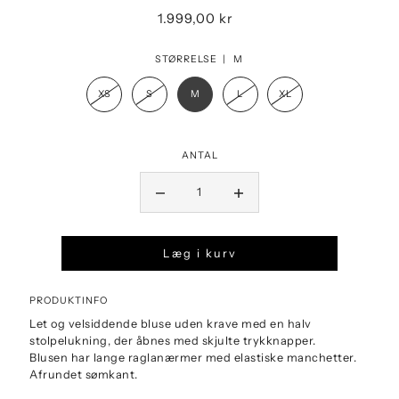
1.999,00 kr
STØRRELSE |
M
XS
S
M
L
XL
ANTAL
Læg i kurv
PRODUKTINFO
Let og velsiddende bluse uden krave med en halv
stolpelukning, der åbnes med skjulte trykknapper.
Blusen har lange raglanærmer med elastiske manchetter.
Afrundet sømkant.