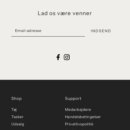
Lad os være venner
INDSEND
Shop
Support
Tøj
Medarbejdere
Tasker
Handelsbetingelser
Udsalg
Privatlivspolitik