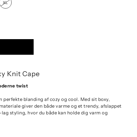
XL
v
y Knit Cape
oderne twist
 perfekte blanding af cozy og cool. Med sit boxy,
kmateriale giver den både varme og et trendy, afslappet
på-lag styling, hvor du både kan holde dig varm og