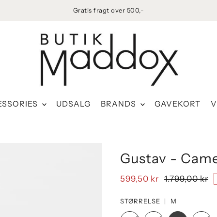
1-2 dages levering
ESSORIES
UDSALG
BRANDS
GAVEKORT
V
Gustav - Came
599,50 kr
1.799,00 kr
STØRRELSE |
M