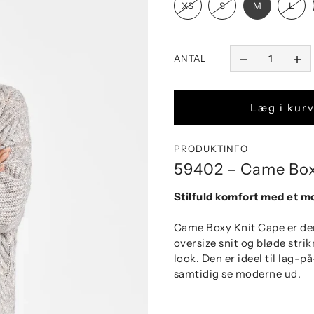
XS
S
M
L
ANTAL
Læg i kur
PRODUKTINFO
59402 – Came Box
Stilfuld komfort med et m
Came Boxy Knit Cape er den
oversize snit og bløde stri
look. Den er ideel til lag-
samtidig se moderne ud.