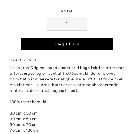
ANTAL
Læg i kurv
PRODUKTINFO
Lexington Original-håndklædet er tilbage i aktion efter stor
efterspørgsel og er lavet af frottébomuld, der er blevet
opløst af håndværkere for at give mere luft til at fylde hver
enkelt fiber – slutresultatet er et ekstremt absorberende
materiale, der er upåklageligt blødt.
100% frottébomuld
30 cm x 30 cm
30 cm x 50 cm
50 cm x 70 cm
70 cm x 130 cm