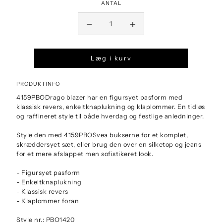
ANTAL
Læg i kurv
PRODUKTINFO
4159PBODrago blazer har en figursyet pasform med
klassisk revers, enkeltknaplukning og klaplommer. En tidløs
og raffineret style til både hverdag og festlige anledninger.
Style den med 4159PBOSvea bukserne for et komplet,
skræddersyet sæt, eller brug den over en silketop og jeans
for et mere afslappet men sofistikeret look.
- Figursyet pasform
- Enkeltknaplukning
- Klassisk revers
- Klaplommer foran
Style nr.: PBO1420