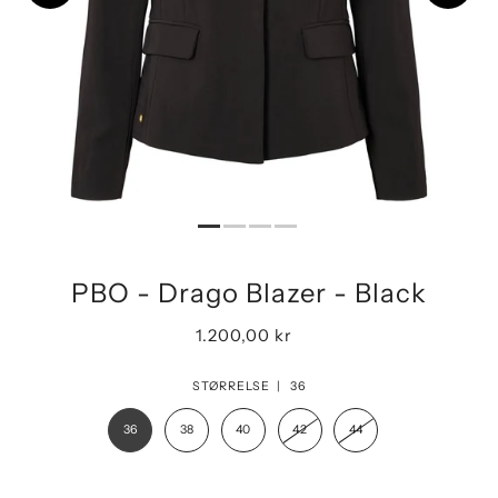
PBO - Drago Blazer - Black
1.200,00 kr
STØRRELSE |
36
36
38
40
42
44