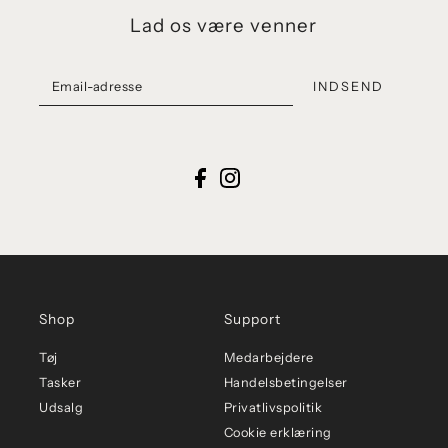
Lad os være venner
INDSEND
Shop
Support
Tøj
Medarbejdere
Tasker
Handelsbetingelser
Udsalg
Privatlivspolitik
Cookie erklæring