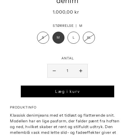
denim
1.000,00 kr
STØRRELSE |
M
S
M
L
XL
ANTAL
Læg i kurv
PRODUKTINFO
Klassisk denimjeans med et tidløst og flatterende snit.
Modellen har en lige pasform, der falder pænt fra hoften
og ned, hvilket skaber et rent og stilfuldt udtryk. Den
mellemblå vask med lette slid- og fadeeffekter giver et